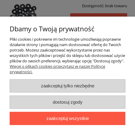
Dostępność:
brak towaru
powiadom o dostępności
Dbamy o Twoją prywatność
Pliki cookies i pokrewne im technologie umożliwiają poprawne
działanie strony i pomagają nam dostosować ofertę do Twoich
Simering 25x42x7 NJK Viton
potrzeb. Możesz zaakceptować wykorzystanie przez nas
wszystkich tych plików i przejść do sklepu lub dostosować użycie
Dostępność:
brak towaru
plików do swoich preferencji, wybierając opcję "Dostosuj zgody".
Więcej o plikach cookies przeczytasz w naszej Polityce
powiadom o dostępności
prywatności.
zaakceptuj tylko niezbędne
«
1
2
»
dostosuj zgody
zaakceptuj wszystkie
ZAMÓWIENIA