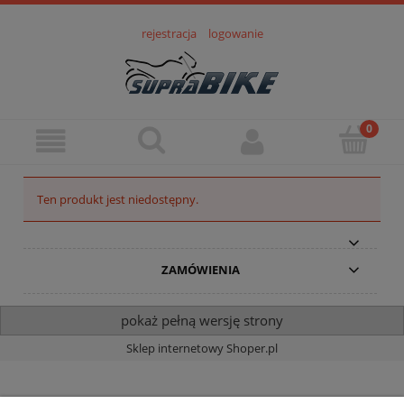
rejestracja
logowanie
Ten produkt jest niedostępny.
ZAMÓWIENIA
pokaż pełną wersję strony
Sklep internetowy Shoper.pl